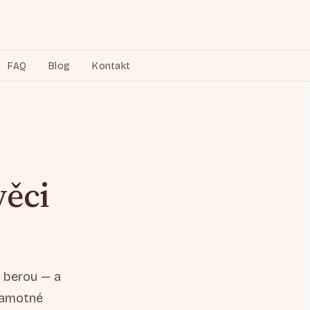
FAQ
Blog
Kontakt
věci
 berou — a
 samotné