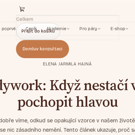
Celkem
u poprvé
Ceník
Akademie
Pro páry
E-shop
Přejít do košíku
Domluv konzultaci
ELENA JARMILA HAJNÁ
ywork: Když nestačí 
pochopit hlavou
dobře víme, odkud se opakující vzorce v našem životě
se nic zásadního nemění. Tento článek ukazuje, proč