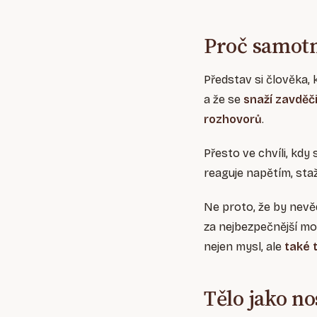
Proč samotn
Představ si člověka, 
a že se
snaží zavděč
rozhovorů
.
Přesto ve chvíli, kdy
reaguje napětím, sta
Ne proto, že by nevěd
za nejbezpečnější m
nejen mysl, ale
také 
Tělo jako no