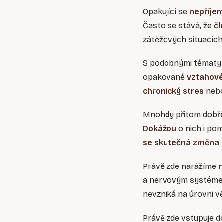
Opakující se
nepříje
Často se stává, že
čl
zátěžových situacíc
S podobnými tématy k
opakované
vztahov
chronický stres
nebo
Mnohdy přitom dobře 
Dokážou
o nich i p
se skutečná změna 
Právě zde narážíme n
a nervovým systémem
nevzniká na úrovni 
Právě zde vstupuje d