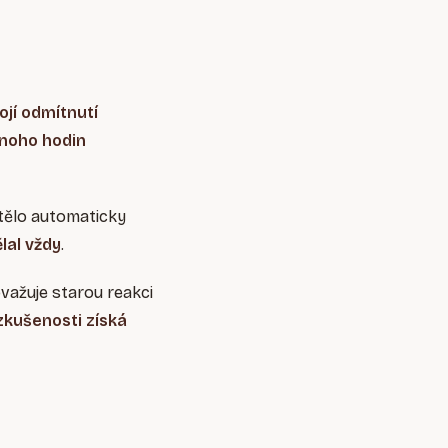
ojí odmítnutí
noho hodin
o tělo automaticky
lal vždy
.
ovažuje starou reakci
zkušenosti
získá