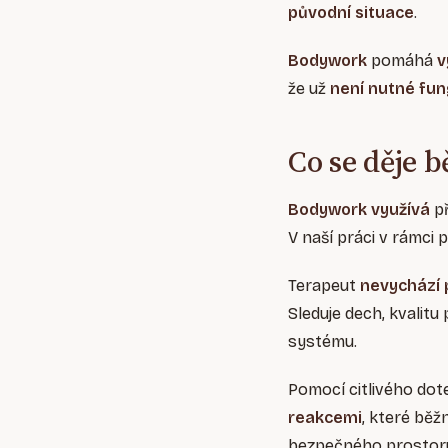
původní situace
.
Bodywork
pomáhá
v
že už
není nutné fun
Co se děje
Bodywork využívá
p
V naší práci v rámci 
Terapeut
nevychází 
Sleduje dech, kvalit
systému.
Pomocí citlivého dot
reakcemi
, které bě
bezpečného prostoru