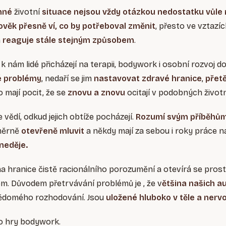
mné
životní
situace nejsou vždy otázkou nedostatku vůle
ověk přesně ví, co by potřeboval změnit
, přesto ve vztazí
h
reaguje stále stejným způsobem
.
 nám lidé přicházejí na terapii, bodywork i osobní rozvoj d
é problémy
, nedaří se jim
nastavovat zdravé hranice
,
přetě
 mají pocit, že se
znovu a znovu
ocitají v podobných životn
vědí, odkud jejich obtíže pocházejí.
Rozumí svým příběhům
oměrně
otevřeně mluvit
a někdy mají za sebou i roky práce n
neděje.
a hranice čistě racionálního porozumění a otevírá se prost
. Důvodem přetrvávání problémů je , že v
ětšina našich a
vědomého rozhodování. Jsou
uložené hluboko v těle a ner
o hry bodywork.