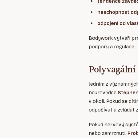
tendence zavdě
neschopnost od
odpojení od vla
Bodywork vytváří pr
podpory a regulace.
Polyvagální 
Jedním z významných
neurovědce
Stephen
v okolí. Pokud se cí
odpočívat a zvládat z
Pokud nervový sys
nebo zamrznutí.
Pro