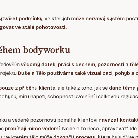
ytvářet podmínky
, ve kterých
může nervový systém
post
govat ve stálé pohotovosti.
 během bodyworku
ředevším
vědomý dotek, práci s dechem, pozorností a tě
projektu
Duše a Tělo používáme také vizualizaci, pohyb a 
pouze z příběhu klienta
, ale také z toho, jak se
dané téma p
u pohybu, míru napětí, schopnost uvolnění i celkovou regula
eku a vedené pozornosti pomáhá klientovi
navázat kontakt
žně
probíhají mimo vědomí
. Nejde o to něco „opravovat“. Jde
, ve kterém tělo může
dokončit procesy
, které byly dříve