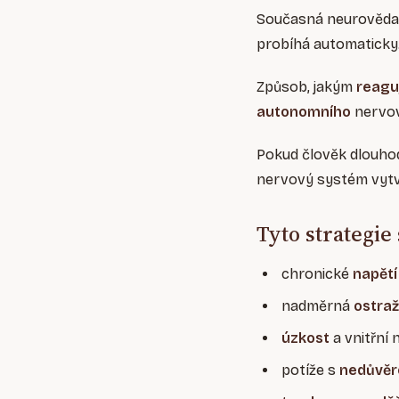
Současná neurověda 
probíhá automaticky
Způsob, jakým
reag
autonomního
nervov
Pokud člověk dlouhod
nervový systém vytv
Tyto strategie
chronické
napětí
nadměrná
ostraž
úzkost
a vnitřní 
potíže s
nedůvěr