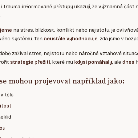
i trauma-informované přístupy ukazují, že významná část 
.
ujeme
na stres, blízkost, konflikt nebo nejistotu, je ovlivňo
ého systému. Ten
neustále vyhodnocuje
, zda jsme v bezp
obě zažíval stres, nejistotu nebo náročné vztahové situace
ořit
strategie přežití
, které mu
kdysi pomáhaly
, ale
dnes
 se mohou projevovat například jako:
v těle
itost
neklid
ou