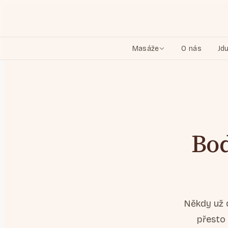
Masáže
O nás
Jd
Bod
Někdy už 
přesto 