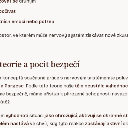
čovat se
druhým
počívat
stních emocí nebo potřeb
ostor, ve kterém může nervový systém získávat nové zkuše
teorie a pocit bezpečí
 konceptů současné práce s nervovým systémem je polyva
a Porgese
. Podle této teorie naše
tělo neustále vyhodnoc
tíme bezpečně, máme přístup k přirozené schopnosti navazov
átěž.
tém
vyhodnotí
situaci
jako ohrožující
,
aktivují se obranné s
blém nastává
ve chvíli, kdy tyto reakce
zůstávají aktivní
dl