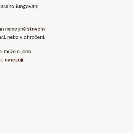
našeho fungování
ván mimo jiné
stavem
ečí, nebo v ohrožení.
, může si jeho
ho
omezují
.