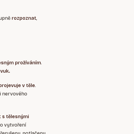
upně
rozpoznat
,
lesným prožíváním
.
zvuk.
rojevuje v těle
.
ci nervového
 s tělesnými
 o vytvoření
 přerušeny, potlačeny