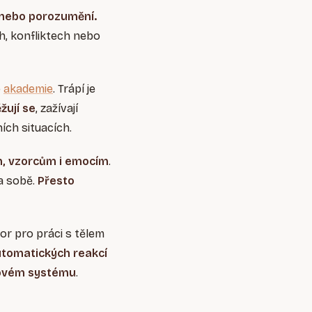
 nebo porozumění.
ch, konfliktech nebo
o
akademie
. Trápí je
žují se
, zažívají
ích situacích.
, vzorcům i emocím
.
a sobě.
Přesto
or pro práci s tělem
utomatických reakcí
vovém systému
.