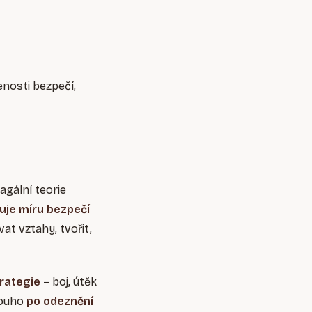
nosti bezpečí,
gální teorie
uje míru bezpečí
at vztahy, tvořit,
trategie
– boj, útěk
ouho
po odeznění