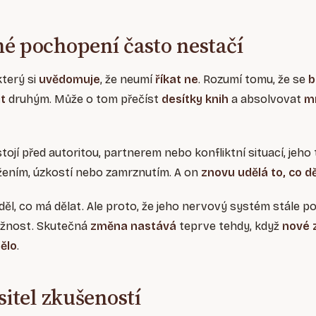
é pochopení často nestačí
který si
uvědomuje
, že neumí
říkat ne
. Rozumí tomu, že se
b
it
druhým. Může o tom přečíst
desítky knih
a absolvovat
m
 stojí před autoritou, partnerem nebo konfliktní situací, jeh
žením, úzkostí nebo zamrznutím. A on
znovu udělá to, co dě
ěl, co má dělat. Ale proto, že jeho nervový systém stále p
ožnost. Skutečná
změna nastává
teprve tehdy, když
nové 
tělo
.
sitel zkušeností