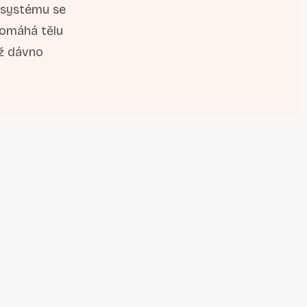
 systému se
pomáhá tělu
už dávno