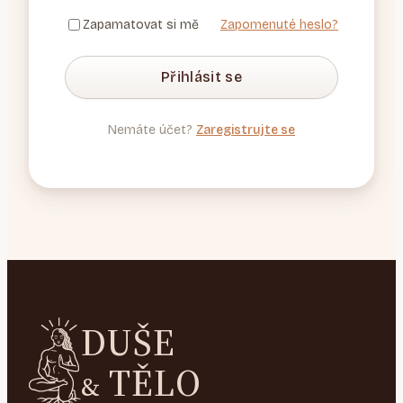
Zapamatovat si mě
Zapomenuté heslo?
Přihlásit se
Nemáte účet?
Zaregistrujte se
DUŠE
TĚLO
&