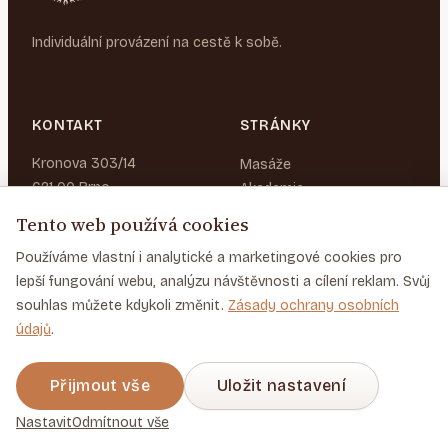
Individuální provázení na cestě k sobě.
KONTAKT
STRÁNKY
Kronova 303/14
Masáže
621 00 Brno
Akademie
O nás
Pouze na objednání
Tento web používá cookies
+420 777 071 641
Blog
Používáme vlastní i analytické a marketingové cookies pro
vitej@duseatelo.cz
lepší fungování webu, analýzu návštěvnosti a cílení reklam. Svůj
souhlas můžete kdykoli změnit.
Zásady ochrany osobních
údajů
.
© 2026 Duše a tělo. Všechna práva vyhrazena.
Přijmout vše
Uložit nastavení
Ochrana osobních údajů
Podmínky použití
Nastavit
Odmítnout vše