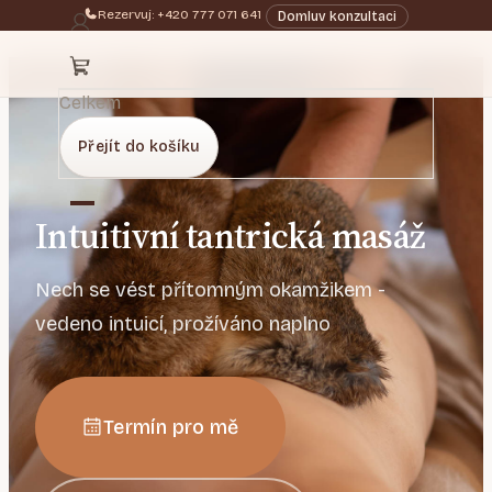
Rezervuj: +420 777 071 641
Domluv konzultaci
Celkem
Přejít do košíku
Intuitivní tantrická masáž
Nech se vést přítomným okamžikem -
vedeno intuicí, prožíváno naplno
Termín pro mě