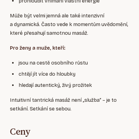
prohloubit vnímání vlastní energie
Může být velmi jemná ale také intenzivní
a dynamická. Často vede k momentům uvědomění,
které přesahují samotnou masáž.
Pro ženy a muže, kteří:
jsou na cestě osobního růstu
chtějí jít více do hloubky
hledají autentický, živý prožitek
Intuitivní tantrická masáž není „služba“ – je to
setkání. Setkání se sebou.
Ceny