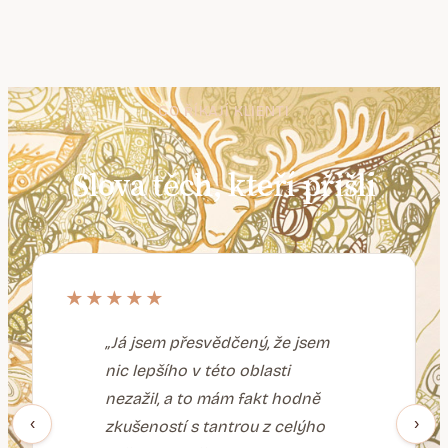
CO ŘÍKAJÍ KLIENTI
Slova těch, kteří přišli
★★★★★
„Já jsem přesvědčený, že jsem
nic lepšího v této oblasti
nezažil, a to mám fakt hodně
‹
›
zkušeností s tantrou z celýho