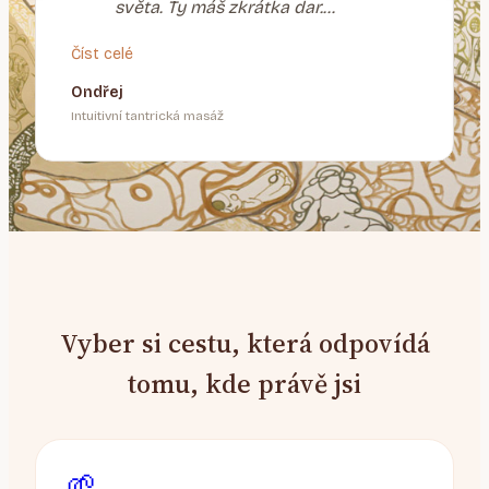
světa. Ty máš zkrátka dar.
Paráda! Hned je svět krásnější."
Číst celé
Ondřej
Intuitivní tantrická masáž
Vyber si cestu, která odpovídá
tomu, kde právě jsi
🌱