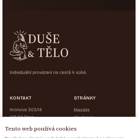
DUŠE
TĚLO
&
Individuální provázení na cestě k sobě.
KONTAKT
STRÁNKY
Kronova 303/14
Masáže
621 00 Brno
Akademie
O nás
Pouze na objednání
Tento web používá cookies
+420 777 071 641
Blog