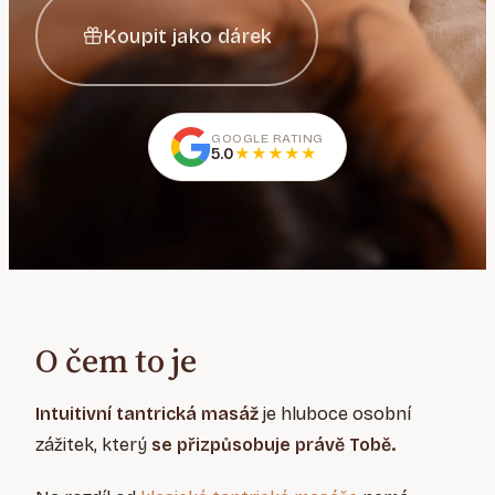
Koupit jako dárek
GOOGLE RATING
5.0
★
★
★
★
★
O čem to je
Intuitivní tantrická masáž
je hluboce osobní
zážitek, který
se přizpůsobuje právě Tobě.