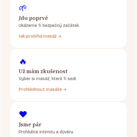
🌱
Jdu poprvé
Ukážeme Ti bezpečný začátek.
Jak probíhá masáž →
🔥
Už mám zkušenost
Vyber si masáž, která Ti sedí.
Prohlédnout masáže →
❤️
Jsme pár
Prohlubte intimitu a důvěru.