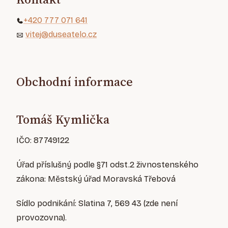
+420 777 071 641
vitej@duseatelo.cz
Obchodní informace
Tomáš Kymlička
IČO: 87749122
Úřad příslušný podle §71 odst.2 živnostenského
zákona: Městský úřad Moravská Třebová
Sídlo podnikání: Slatina 7, 569 43 (zde není
provozovna).