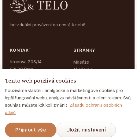
TĚLO
&
Individuální provázení na cestě k sobě.
KONTAKT
STRÁNKY
Kronova 303/14
Masáže
621 00 Brno
Akademie
O nás
Pouze na objednání
Tento web používá cookies
+420 777 071 641
Blog
Používáme vlastní i analytické a marketingové cookies pro
vitej@duseatelo.cz
lepší fungování webu, analýzu návštěvnosti a cílení reklam. Svůj
souhlas můžete kdykoli změnit.
Zásady ochrany osobních
údajů
.
© 2026 Duše a tělo. Všechna práva vyhrazena.
Přijmout vše
Uložit nastavení
Ochrana osobních údajů
Podmínky použití