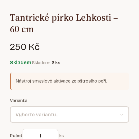
Tantrické pírko Lehkosti –
60 cm
250 Kč
Skladem
Skladem:
6 ks
·
Nástroj smyslové aktivace ze pštrosího peří.
Varianta
Vyberte variantu...
Počet
ks