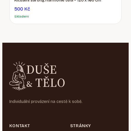
Rituální sarong Harmonie těla – 120 x 160 cm
500 Kč
Skladem
DUŠE
TĚLO
&
Individuální provázení na cestě k sobě.
KONTAKT
STRÁNKY